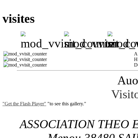
visites
A
H
D
Auo
Visit
"Get the Flash Player"
"to see this gallery."
ASSOCIATION THEO E
Menou 38480 SA