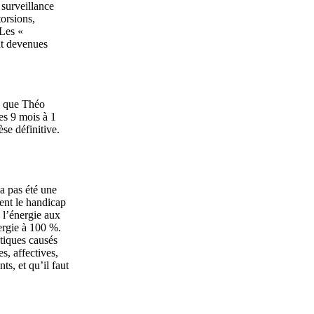
 surveillance
torsions,
 Les «
nt devenues
e que Théo
es 9 mois à 1
èse définitive.
a pas été une
ent le handicap
 l’énergie aux
nergie à 100 %.
atiques causés
s, affectives,
ts, et qu’il faut